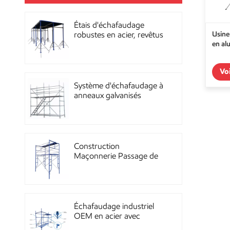
Étais d'échafaudage
Usine
robustes en acier, revêtus
en al
de poudre, pour la
construction OEM
Vo
Système d'échafaudage à
anneaux galvanisés
multidirectionnels
robustes
Construction
Maçonnerie Passage de
façade Échafaudage à
ossature métallique
Échafaudage industriel
OEM en acier avec
revêtement en poudre