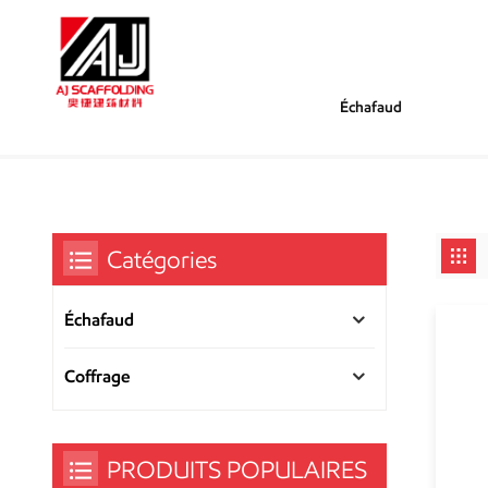
Échafaud
/
/
Tu Es Dans :
Fabricant D'échafaudages Industriels
Maison
Catégories
Échafaud
Coffrage
PRODUITS POPULAIRES