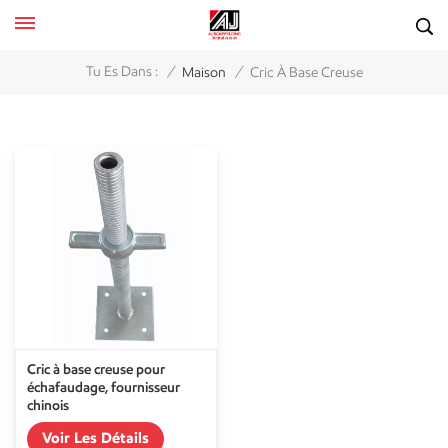
/
/
Tu Es Dans :
Maison
Cric À Base Creuse
Cric à base creuse pour
échafaudage, fournisseur
chinois
Voir Les Détails