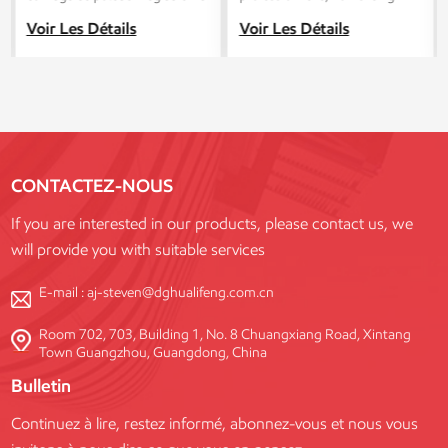
solution idéale pour une
fournit des services de
Voir Les Détails
Voir Les Détails
construction de poteaux en
personnalisation personnalisés
béton polyvalente, efficace et
pour garantir que chaque
économique. Parfait pour tous
coffrage répond à vos besoins
types de projets !
de construction uniques.
CONTACTEZ-NOUS
If you are interested in our products, please contact us, we
will provide you with suitable services
E-mail :
aj-steven@dghualifeng.com.cn
Room 702, 703, Building 1, No. 8 Chuangxiang Road, Xintang
Town Guangzhou, Guangdong, China
Bulletin
Continuez à lire, restez informé, abonnez-vous et nous vous