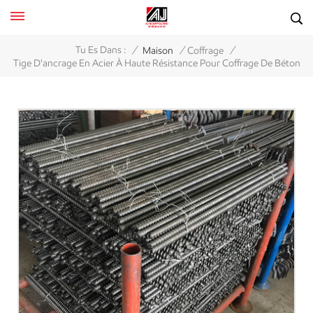
/
/
/
Tu Es Dans :
Maison
Coffrage
Tige D'ancrage En Acier À Haute Résistance Pour Coffrage De Béton