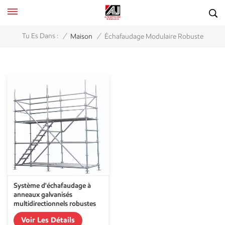
/
/
Tu Es Dans :
Maison
Échafaudage Modulaire Robuste
Système d'échafaudage à
anneaux galvanisés
multidirectionnels robustes
Voir Les Détails