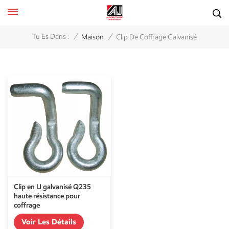
/
/
Tu Es Dans :
Maison
Clip De Coffrage Galvanisé
Clip en U galvanisé Q235
haute résistance pour
coffrage
Voir Les Détails