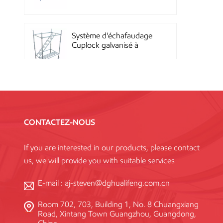
Quicklock
Système d'échafaudage
Cuplock galvanisé à
chaud
Échafaudages Kwikstage
en acier thermolaqué
pour la construction en
CONTACTEZ-NOUS
Chine
If you are interested in our products, please contact
Échafaudage à
us, we will provide you with suitable services
verrouillage annulaire
Layher galvanisé Q345
haute résistance, norme
E-mail :
aj-steven@dghualifeng.com.cn
Room 702, 703, Building 1, No. 8 Chuangxiang
Système de coffrage en
Road, Xintang Town Guangzhou, Guangdong,
acier réutilisable à haute