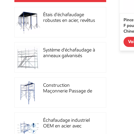
Étais d'échafaudage
Pince
robustes en acier, revêtus
F pou
de poudre, pour la
Chine
construction OEM
Vo
Système d'échafaudage à
anneaux galvanisés
multidirectionnels
robustes
Construction
Maçonnerie Passage de
façade Échafaudage à
ossature métallique
Échafaudage industriel
OEM en acier avec
revêtement en poudre