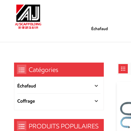
Échafaud
/
/
Tu Es Dans :
Pince De Construction
Maison
Catégories
Échafaud
Coffrage
PRODUITS POPULAIRES