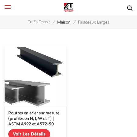
/
/
Tu Es Dans :
Maison
Faisceaux Larges
Poutres en acier sur mesure
(profilés en H, I, W et T) |
ASTM A992 et A572-50
Voir Les Détails