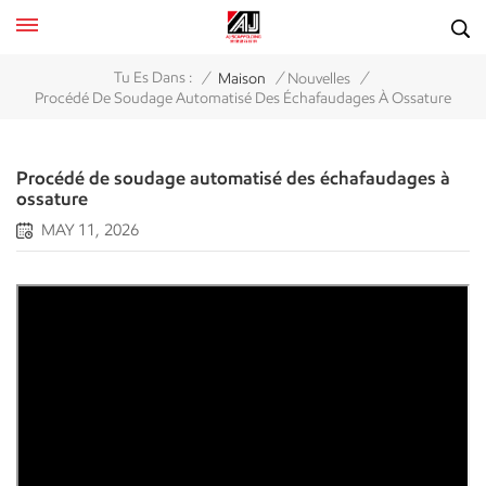
/
/
/
Tu Es Dans :
Maison
Nouvelles
Procédé De Soudage Automatisé Des Échafaudages À Ossature
Procédé de soudage automatisé des échafaudages à
ossature
MAY 11, 2026