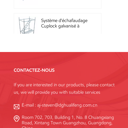
Quicklock
Système d'échafaudage
Cuplock galvanisé à
chaud
Échafaudages Kwikstage
en acier thermolaqué
pour la construction en
CONTACTEZ-NOUS
Chine
If you are interested in our products, please contact
Échafaudage à
us, we will provide you with suitable services
verrouillage annulaire
Layher galvanisé Q345
haute résistance, norme
E-mail :
aj-steven@dghualifeng.com.cn
Room 702, 703, Building 1, No. 8 Chuangxiang
Système de coffrage en
Road, Xintang Town Guangzhou, Guangdong,
acier réutilisable à haute