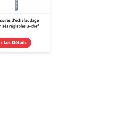
soires d'échafaudage
nisés réglables u-chef
ir Les Détails