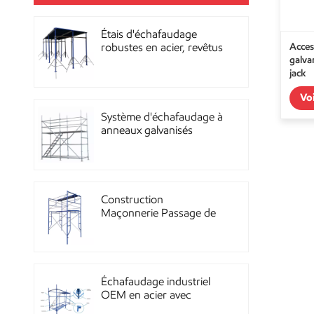
Étais d'échafaudage
Acces
robustes en acier, revêtus
galva
de poudre, pour la
jack
construction OEM
Vo
Système d'échafaudage à
anneaux galvanisés
multidirectionnels
robustes
Construction
Maçonnerie Passage de
façade Échafaudage à
ossature métallique
Échafaudage industriel
OEM en acier avec
revêtement en poudre