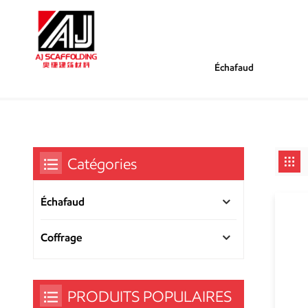
Échafaud
/
/
Tu Es Dans :
Cric De Tête Réglable
Maison
Catégories
Échafaud
Coffrage
PRODUITS POPULAIRES