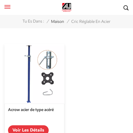
/
/
Tu Es Dans :
Maison
Cric Réglable En Acier
Acrow acier de type acéré
Voir Les Détails