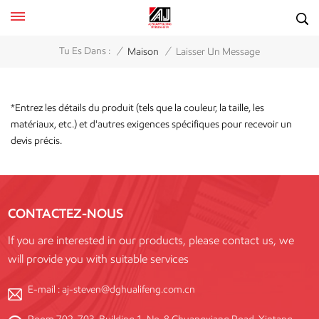
/
/
Tu Es Dans :
Maison
Laisser Un Message
*Entrez les détails du produit (tels que la couleur, la taille, les
matériaux, etc.) et d'autres exigences spécifiques pour recevoir un
devis précis.
CONTACTEZ-NOUS
If you are interested in our products, please contact us, we
will provide you with suitable services
E-mail :
aj-steven@dghualifeng.com.cn