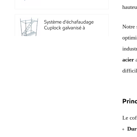
Quicklock
hauteur
Système d'échafaudage
Notre 
Cuplock galvanisé à
chaud
optimi
indust
Échafaudages Kwikstage
acier
a
en acier thermolaqué
pour la construction en
diffici
Chine
Échafaudage à
verrouillage annulaire
Princ
Layher galvanisé Q345
haute résistance, norme
Le cof
Dura
Système de coffrage en
acier réutilisable à haute