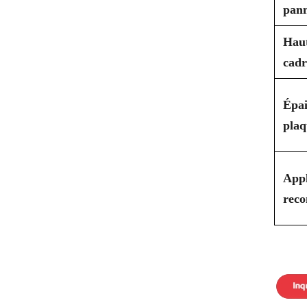
pan
Hau
cadr
Épai
plaq
Appl
rec