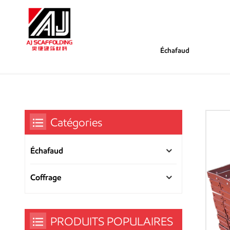
Échafaud
/
/
/
Tu Es Dans :
Coffrage En Acier Robuste 
Maison
Coffrage
Catégories
Échafaud
Coffrage
PRODUITS POPULAIRES