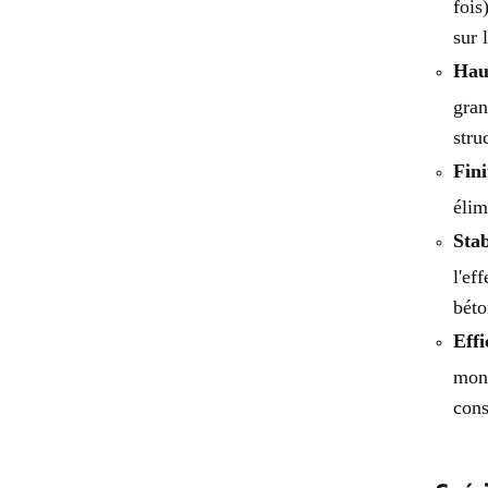
fois
efficacité pour béton
sur 
Haut
gran
stru
Fini
élim
Stab
l'ef
béto
Effi
mont
cons