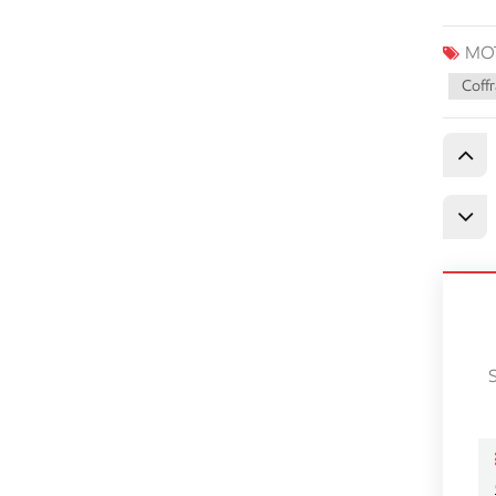
MOT
Coffr
S