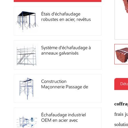
Étais d'échafaudage
robustes en acier, revêtus
de poudre, pour la
construction OEM
Système d'échafaudage à
anneaux galvanisés
multidirectionnels
robustes
Construction
Déta
Maçonnerie Passage de
façade Échafaudage à
ossature métallique
coffra
frais 
Échafaudage industriel
OEM en acier avec
soluti
revêtement en poudre