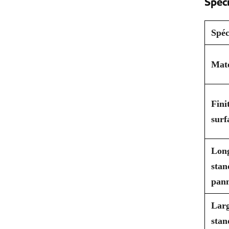
Spéci
Spéc
Maté
Fini
surf
Lon
stan
pan
Lar
stan