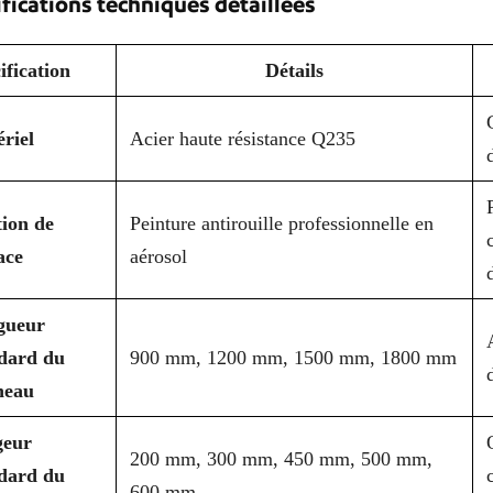
fications techniques détaillées
ification
Détails
riel
Acier haute résistance Q235
tion de
Peinture antirouille professionnelle en
ace
aérosol
gueur
dard du
900 mm, 1200 mm, 1500 mm, 1800 mm
neau
geur
200 mm, 300 mm, 450 mm, 500 mm,
dard du
600 mm